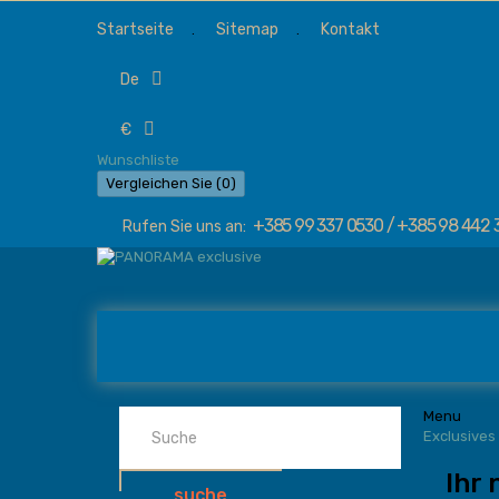
Startseite
Sitemap
Kontakt
de
€
Wunschliste
Vergleichen Sie (
0
)
+385 99 337 0530 / +385 98 442 
Rufen Sie uns an:
Menu
Exclusives
Ihr 
suche