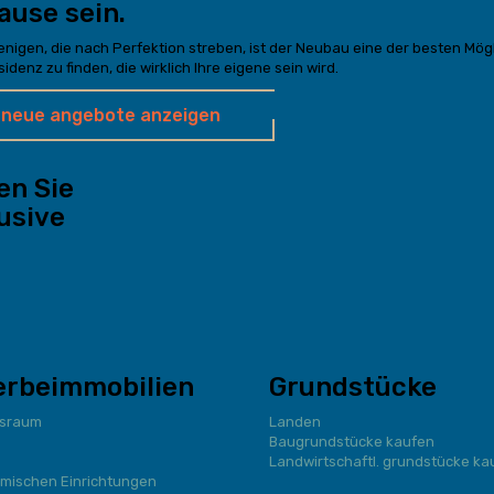
ause sein.
jenigen, die nach Perfektion streben, ist der Neubau eine der besten Mögl
idenz zu finden, die wirklich Ihre eigene sein wird.
neue angebote anzeigen
en Sie
usive
rbeimmobilien
Grundstücke
tsraum
Landen
Baugrundstücke kaufen
Landwirtschaftl. grundstücke ka
mischen Einrichtungen