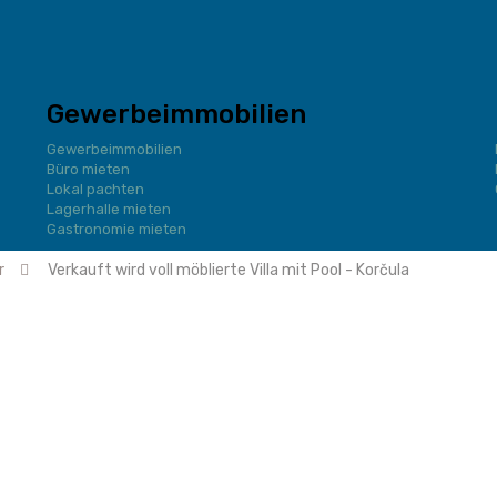
Gewerbeimmobilien
Gewerbeimmobilien
Büro mieten
Lokal pachten
Lagerhalle mieten
Gastronomie mieten
r
Verkauft wird voll möblierte Villa mit Pool - Korčula