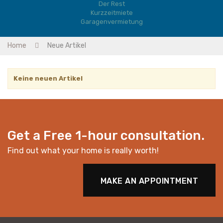
Der Rest
Kurzzeitmiete
Garagenvermietung
Home
Neue Artikel
Keine neuen Artikel
Get a Free 1-hour consultation.
Find out what your home is really worth!
MAKE AN APPOINTMENT