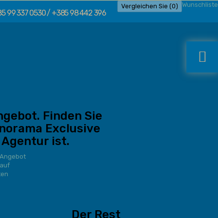
Wunschliste
Vergleichen Sie (
0
)
5 99 337 0530 / +385 98 442 396
ngebot. Finden Sie
norama Exclusive
 Agentur ist.
 Angebot
auf
ten
Der Rest