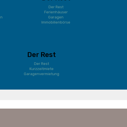
Der Rest
Ferienhäuser
en
Garagen
Immobilienbörse
Der Rest
Der Rest
Kurzzeitmiete
Garagenvermietung