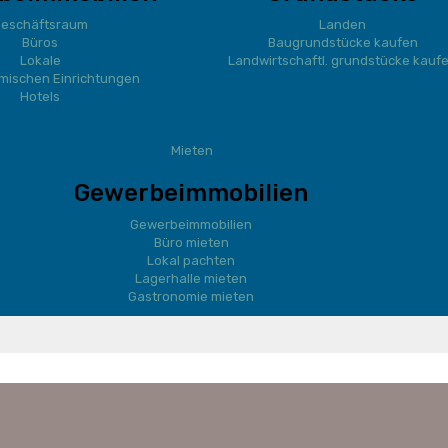
eschäftsraum
Landen
Büros
Baugrundstücke kaufen
Lokale
Landwirtschaftl. grundstücke kauf
mischen Einrichtungen
Hotels
Mieten
Gewerbeimmobilien
Gewerbeimmobilien
Büro mieten
Lokal pachten
Lagerhalle mieten
Gastronomie mieten