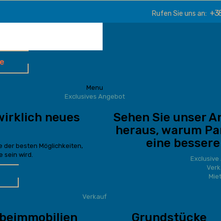
+38
Rufen Sie uns an:
e
Menu
Exclusives Angebot
wirklich neues
Sehen Sie unser A
heraus, warum Pa
eine bessere
ne der besten Möglichkeiten,
e sein wird.
Exclusive
Verk
Mie
Verkauf
beimmobilien
Grundstücke