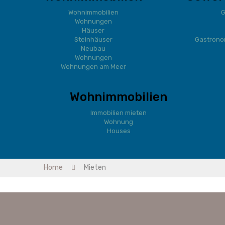
Wohnimmobilien
G
Wohnungen
Häuser
Steinhäuser
Gastrono
Neubau
Wohnungen
Wohnungen am Meer
Wohnimmobilien
Immobilien mieten
Wohnung
Houses
Home
Mieten