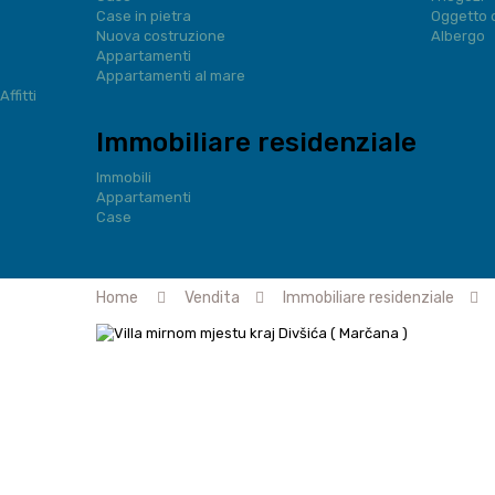
Case in pietra
Oggetto 
Nuova costruzione
Albergo
Appartamenti
Appartamenti al mare
Affitti
Immobiliare residenziale
Immobili
Appartamenti
Case
Home
Vendita
Immobiliare residenziale