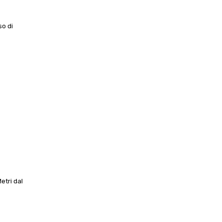
so di
etri dal