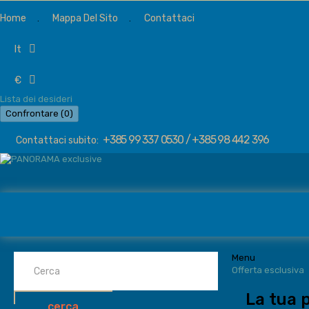
Home
Mappa Del Sito
Contattaci
it
€
Lista dei desideri
Confrontare (
0
)
+385 99 337 0530 / +385 98 442 396
Contattaci subito:
Menu
Offerta esclusiva
La tua 
cerca