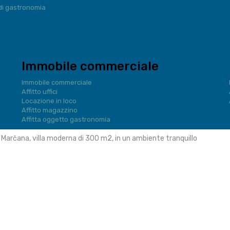
di gastronomia
Immobile commerciale
Immobile commerciale
Affitto uffici
Locazione in loco
Affitto magazzino
Affitta oggetto gastronomia
Marčana, villa moderna di 300 m2, in un ambiente tranquillo