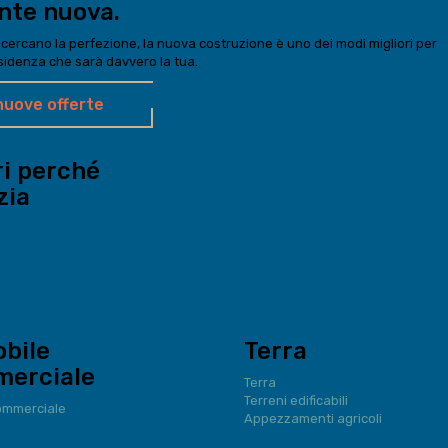
nte nuova.
 cercano la perfezione, la nuova costruzione è uno dei modi migliori per
sidenza che sarà davvero la tua.
nuove offerte
ri perché
zia
bile
Terra
erciale
Terra
Terreni edificabili
ommerciale
Appezzamenti agricoli