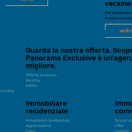
verame
Per coloro che
trovare una re
vedi 
Guarda la nostra offerta. Scop
Panorama Exclusive è un'agen
migliore.
Offerta esclusiva
Vendita
Affitto
Vendita
Immobiliare
Immo
residenziale
comm
Immobiliare residenziale
Spazio c
Appartamenti
Uffici
Case
I negozi