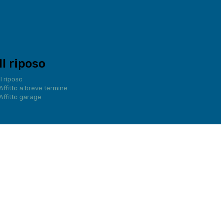
Il riposo
Il riposo
Affitto a breve termine
Affitto garage