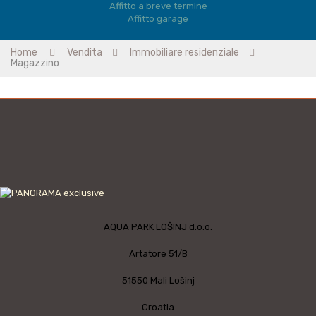
Affitto a breve termine
Affitto garage
Home
Vendita
Immobiliare residenziale
Magazzino
AQUA PARK LOŠINJ d.o.o.
Artatore 51/B
51550 Mali Lošinj
Croatia