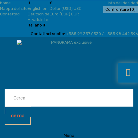
home
it
€
Lista dei desideri
Mappa del sito
English
en
Dollar (USD)
USD
Confrontare (
0
)
Contattaci
Deutsch
de
Euro (EUR)
EUR
Hrvatski
hr
Italiano
it
Contattaci subito:
+385 99 337 0530 / +385 98 442 396
cerca
Menu