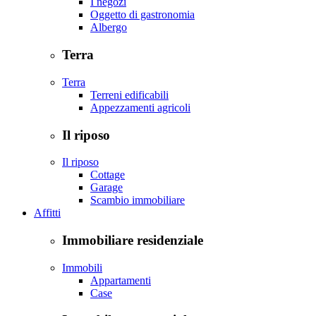
I negozi
Oggetto di gastronomia
Albergo
Terra
Terra
Terreni edificabili
Appezzamenti agricoli
Il riposo
Il riposo
Cottage
Garage
Scambio immobiliare
Affitti
Immobiliare residenziale
Immobili
Appartamenti
Case