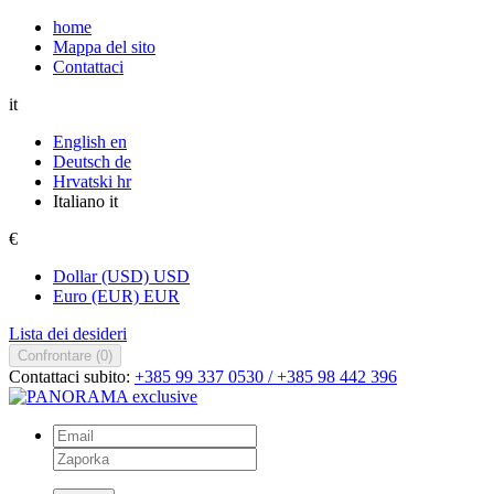
home
Mappa del sito
Contattaci
it
English
en
Deutsch
de
Hrvatski
hr
Italiano
it
€
Dollar (USD)
USD
Euro (EUR)
EUR
Lista dei desideri
Confrontare (
0
)
Contattaci subito:
+385 99 337 0530 / +385 98 442 396