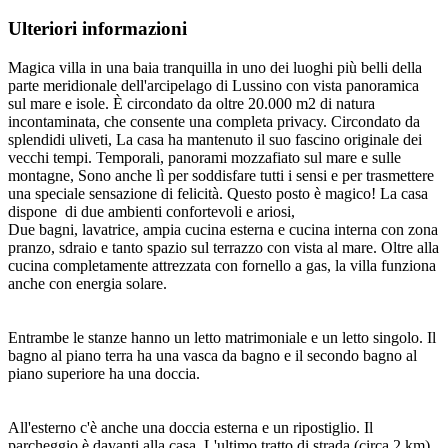
Ulteriori informazioni
Magica villa in una baia tranquilla in uno dei luoghi più belli della
parte meridionale dell'arcipelago di Lussino con vista panoramica
sul mare e isole. È circondato da oltre 20.000 m2 di natura
incontaminata, che consente una completa privacy. Circondato da
splendidi uliveti, La casa ha mantenuto il suo fascino originale dei
vecchi tempi. Temporali, panorami mozzafiato sul mare e sulle
montagne, Sono anche lì per soddisfare tutti i sensi e per trasmettere
una speciale sensazione di felicità. Questo posto è magico! La casa
dispone di due ambienti confortevoli e ariosi,
Due bagni, lavatrice, ampia cucina esterna e cucina interna con zona
pranzo, sdraio e tanto spazio sul terrazzo con vista al mare. Oltre alla
cucina completamente attrezzata con fornello a gas, la villa funziona
anche con energia solare.
Entrambe le stanze hanno un letto matrimoniale e un letto singolo. Il
bagno al piano terra ha una vasca da bagno e il secondo bagno al
piano superiore ha una doccia.
All'esterno c'è anche una doccia esterna e un ripostiglio. Il
parcheggio è davanti alla casa. L'ultimo tratto di strada (circa 2 km)