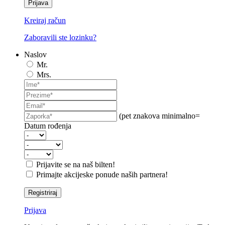
Prijava
Kreiraj račun
Zaboravili ste lozinku?
Naslov
Mr.
Mrs.
(pet znakova minimalno=
Datum rođenja
Prijavite se na naš bilten!
Primajte akcijeske ponude naših partnera!
Registriraj
Prijava