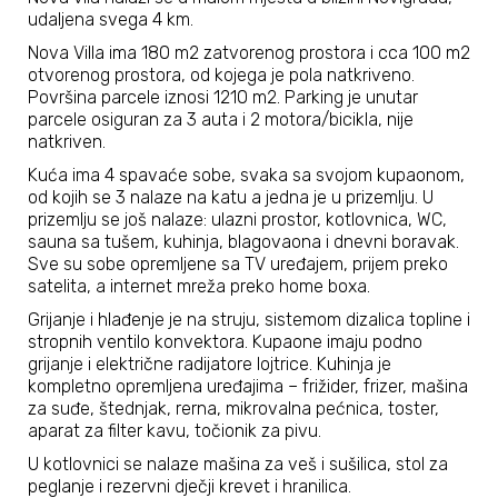
udaljena svega 4 km.
Nova Villa ima 180 m2 zatvorenog prostora i cca 100 m2
otvorenog prostora, od kojega je pola natkriveno.
Površina parcele iznosi 1210 m2. Parking je unutar
parcele osiguran za 3 auta i 2 motora/bicikla, nije
natkriven.
Kuća ima 4 spavaće sobe, svaka sa svojom kupaonom,
od kojih se 3 nalaze na katu a jedna je u prizemlju. U
prizemlju se još nalaze: ulazni prostor, kotlovnica, WC,
sauna sa tušem, kuhinja, blagovaona i dnevni boravak.
Sve su sobe opremljene sa TV uređajem, prijem preko
satelita, a internet mreža preko home boxa.
Grijanje i hlađenje je na struju, sistemom dizalica topline i
stropnih ventilo konvektora. Kupaone imaju podno
grijanje i električne radijatore lojtrice. Kuhinja je
kompletno opremljena uređajima – frižider, frizer, mašina
za suđe, štednjak, rerna, mikrovalna pećnica, toster,
aparat za filter kavu, točionik za pivu.
U kotlovnici se nalaze mašina za veš i sušilica, stol za
peglanje i rezervni dječji krevet i hranilica.