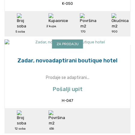
K-050
2 kupa.
5 soba
170
900
ZA PRODAJU
Zadar, novoadaptirani boutique hotel
Prodaje se adaptirani...
Pošalji upit
H-047
12 soba
636