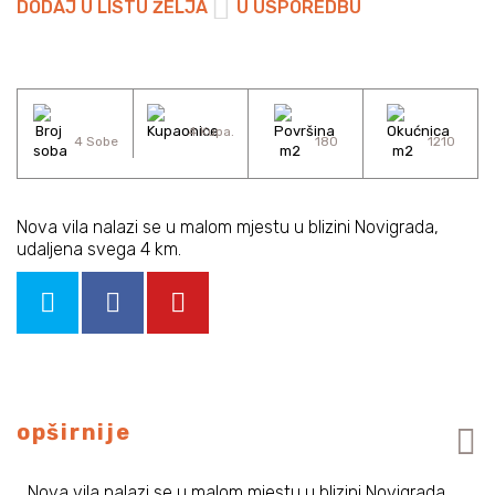
DODAJ U LISTU ŽELJA
U USPOREDBU
4 Kupa.
4 Sobe
180
1210
Nova vila nalazi se u malom mjestu u blizini Novigrada,
udaljena svega 4 km.
opširnije
Nova vila nalazi se u malom mjestu u blizini Novigrada,