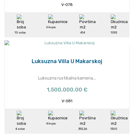
V-078
6 kupa.
10 soba
414
1092
Luksuzna Villa U Makarskoj
Luksuzna rustikalna kamena...
1,500,000.00 €
V-081
4 kupa.
4 sobe
392,26
1300