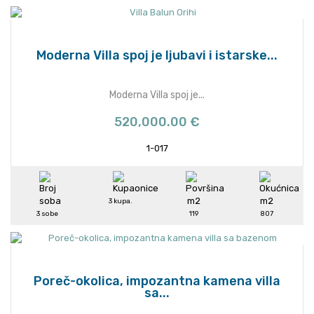
Moderna Villa spoj je ljubavi i istarske...
Moderna Villa spoj je...
520,000.00 €
1-017
3 kupa.
3 sobe
119
807
Poreč-okolica, impozantna kamena villa
sa...