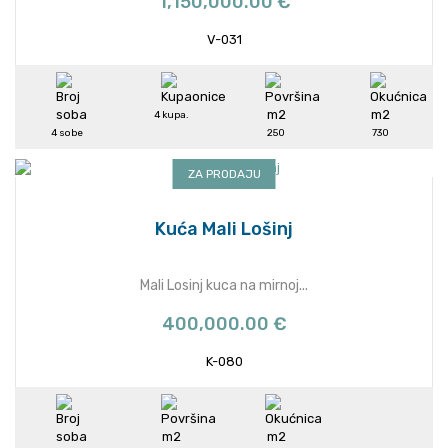
1,150,000.00 €
V-031
4 kupa.
4 sobe
250
730
ZA PRODAJU
Kuća Mali Lošinj
Mali Losinj kuca na mirnoj...
400,000.00 €
K-080