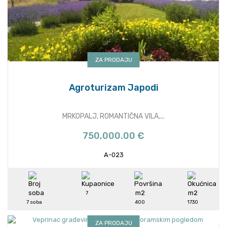
ZA PRODAJU
Agroturizam Japodi
MRKOPALJ, ROMANTIČNA VILA,...
750,000.00 €
A-023
7
7 soba
400
1730
ZA PRODAJU