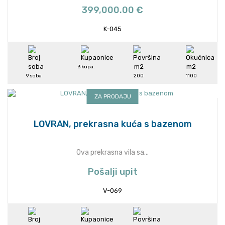
399,000.00 €
K-045
3 kupa.
9 soba
200
1100
ZA PRODAJU
LOVRAN, prekrasna kuća s bazenom
Ova prekrasna vila sa...
Pošalji upit
V-069