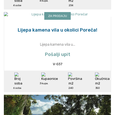
4 kupa.
4 sobe
234
ZA PRODAJU
Lijepa kamena vila u okolici Poreča!
Lijepa kamena vila u...
Pošalji upit
V-037
3 kupa.
6 soba
240
350