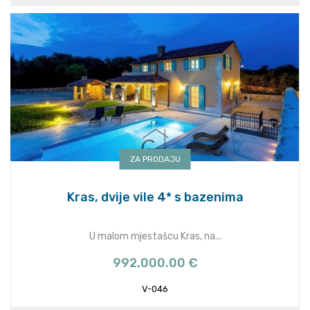
ZA PRODAJU
Kras, dvije vile 4* s bazenima
U malom mjestašcu Kras, na...
992,000.00 €
V-046