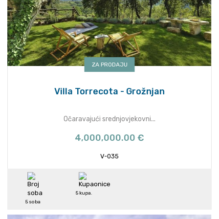
ZA PRODAJU
Villa Torrecota - Grožnjan
Očaravajući srednjovjekovni...
4,000,000.00 €
V-035
5 kupa.
5 soba