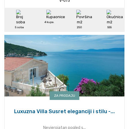
V-073
4 kupa.
5 soba
250
555
ZA PRODAJU
Luxuzna Villa Susret eleganciji i stilu -...
Nevjerojatan pogled s...