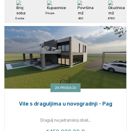
3 kupa.
3 sobe
450
4780
ZA PRODAJU
Vile s draguljima u novogradnji - Pag
Dragulj na jadranskoj obali...