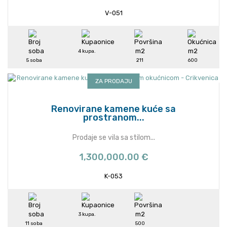
V-051
4 kupa.
5 soba
211
600
ZA PRODAJU
Renovirane kamene kuće sa
prostranom...
Prodaje se vila sa stilom...
1,300,000.00 €
K-053
3 kupa.
11 soba
500