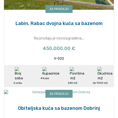
ZA PRODAJU
Labin, Rabac dvojna kuća sa bazenom
Na prodaju je novoizgrađena...
450,000.00 €
V-022
4 kupa.
6 soba
240 m2
do 1000 m2
ZA PRODAJU
Obiteljska kuća sa bazenom Dobrinj