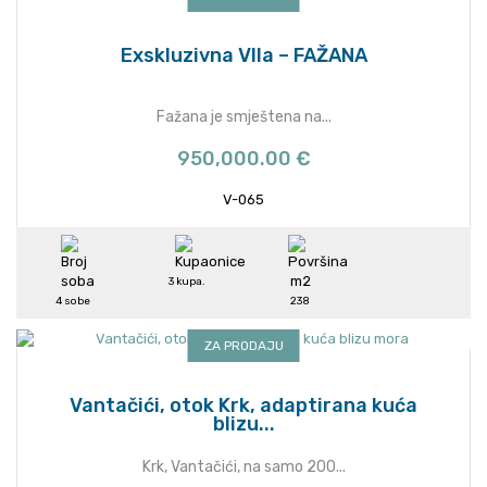
Exskluzivna Vlla – FAŽANA
Fažana je smještena na...
950,000.00 €
V-065
3 kupa.
4 sobe
238
ZA PRODAJU
Vantačići, otok Krk, adaptirana kuća
blizu...
Krk, Vantačići, na samo 200...