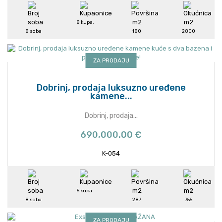
8 kupa.
8 soba
180
2800
ZA PRODAJU
Dobrinj, prodaja luksuzno uređene
kamene...
Dobrinj, prodaja...
690,000.00 €
K-054
5 kupa.
8 soba
287
755
ZA PRODAJU