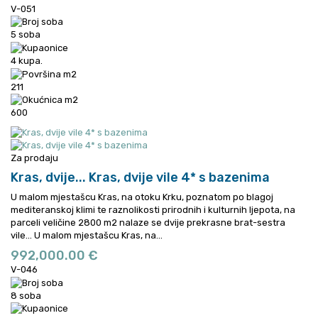
V-051
5 soba
4 kupa.
211
600
Za prodaju
Kras, dvije...
Kras, dvije vile 4* s bazenima
U malom mjestašcu Kras, na otoku Krku, poznatom po blagoj
mediteranskoj klimi te raznolikosti prirodnih i kulturnih ljepota, na
parceli veličine 2800 m2 nalaze se dvije prekrasne brat-sestra
vile...
U malom mjestašcu Kras, na...
992,000.00 €
V-046
8 soba