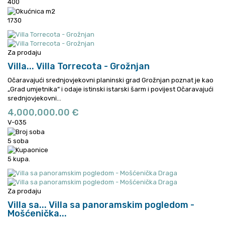
400
1730
Za prodaju
Villa...
Villa Torrecota - Grožnjan
Očaravajući srednjovjekovni planinski grad Grožnjan poznat je kao
„Grad umjetnika“ i odaje istinski istarski šarm i povijest
Očaravajući
srednjovjekovni...
4,000,000.00 €
V-035
5 soba
5 kupa.
Za prodaju
Villa sa...
Villa sa panoramskim pogledom -
Mošćenička...