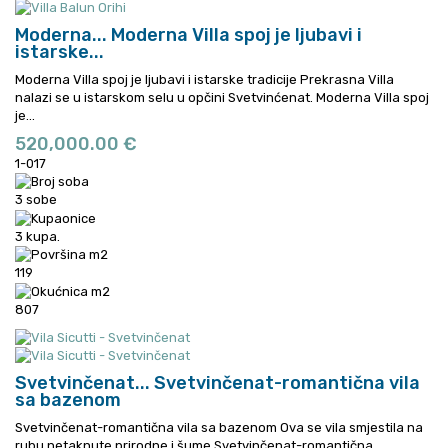
Moderna...
Moderna Villa spoj je ljubavi i
istarske...
Moderna Villa spoj je ljubavi i istarske tradicije Prekrasna Villa
nalazi se u istarskom selu u opčini Svetvinćenat.
Moderna Villa spoj
je...
520,000.00 €
1-017
3 sobe
3 kupa.
119
807
Svetvinčenat...
Svetvinčenat-romantična vila
sa bazenom
Svetvinčenat-romantična vila sa bazenom Ova se vila smjestila na
rubu netaknute prirodne i šume
Svetvinčenat-romantična...