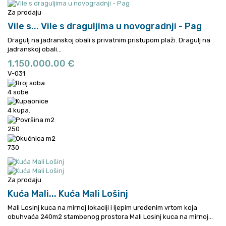
Za prodaju
Vile s...
Vile s draguljima u novogradnji - Pag
Dragulj na jadranskoj obali s privatnim pristupom plaži.
Dragulj na
jadranskoj obali...
1,150,000.00 €
V-031
4 sobe
4 kupa.
250
730
Za prodaju
Kuća Mali...
Kuća Mali Lošinj
Mali Losinj kuca na mirnoj lokaciji i ljepim uređenim vrtom koja
obuhvaća 240m2 stambenog prostora
Mali Losinj kuca na mirnoj...