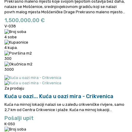
Prekrasno maleno mjesto koje svojom ljepotom ostavlja bez daha,
nalaze se Mošćenice, srednjovjekovnom gradiću koji se nalazi
povrh malog mjesta Mošćeničke Drage
Prekrasno maleno mjesto...
1,500,000.00 €
V-038
4 sobe
4 kupa.
300
3000
Za prodaju
Kuća u oazi...
Kuća u oazi mira - Crikvenica
Kuća na mirnoj lokaciji nalazi se u zaleđu crikveničke rivijere, samo
2,7 km od Centra Crikvenice i plaže.
Kuća na mirnoj lokaciji...
Pošalji upit
K-050