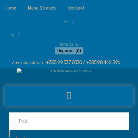
Home
Mapa Stranice
Kontakt
hr
€
lista želja
Usporedi (
0
)
+385 99 337 0530 / +385 98 442 396
Zovi nas odmah: