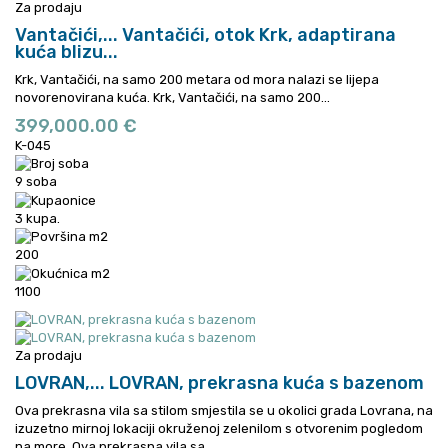
Za prodaju
Vantačići,...
Vantačići, otok Krk, adaptirana
kuća blizu...
Krk, Vantačići, na samo 200 metara od mora nalazi se lijepa
novorenovirana kuća.
Krk, Vantačići, na samo 200...
399,000.00 €
K-045
9 soba
3 kupa.
200
1100
Za prodaju
LOVRAN,...
LOVRAN, prekrasna kuća s bazenom
Ova prekrasna vila sa stilom smjestila se u okolici grada Lovrana, na
izuzetno mirnoj lokaciji okruženoj zelenilom s otvorenim pogledom
na more.
Ova prekrasna vila sa...