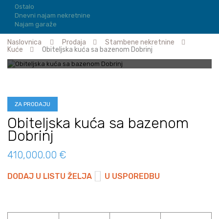
Ostalo
Dnevni najam nekretnine
Najam garaže
Naslovnica
Prodaja
Stambene nekretnine
Kuće
Obiteljska kuća sa bazenom Dobrinj
ZA PRODAJU
Obiteljska kuća sa bazenom
Dobrinj
410,000.00 €
DODAJ U LISTU ŽELJA
U USPOREDBU