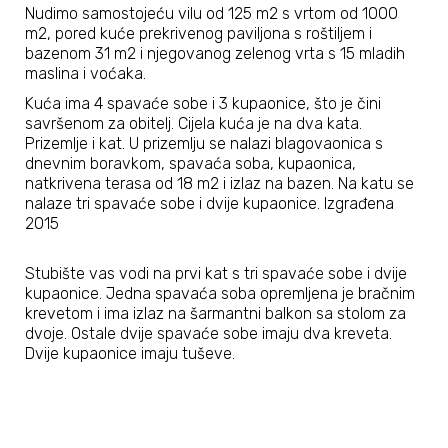
Nudimo samostojeću vilu od 125 m2 s vrtom od 1000
m2, pored kuće prekrivenog paviljona s roštiljem i
bazenom 31 m2 i njegovanog zelenog vrta s 15 mladih
maslina i voćaka.
Kuća ima 4 spavaće sobe i 3 kupaonice, što je čini
savršenom za obitelj. Cijela kuća je na dva kata.
Prizemlje i kat. U prizemlju se nalazi blagovaonica s
dnevnim boravkom, spavaća soba, kupaonica,
natkrivena terasa od 18 m2 i izlaz na bazen. Na katu se
nalaze tri spavaće sobe i dvije kupaonice. Izgrađena
2015
Stubište vas vodi na prvi kat s tri spavaće sobe i dvije
kupaonice. Jedna spavaća soba opremljena je bračnim
krevetom i ima izlaz na šarmantni balkon sa stolom za
dvoje. Ostale dvije spavaće sobe imaju dva kreveta.
Dvije kupaonice imaju tuševe.