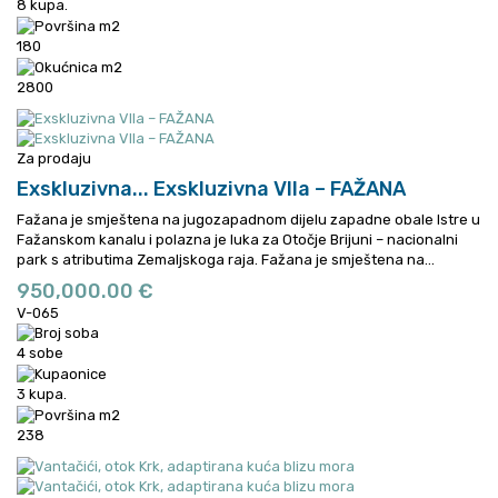
8 kupa.
180
2800
Za prodaju
Exskluzivna...
Exskluzivna Vlla – FAŽANA
Fažana je smještena na jugozapadnom dijelu zapadne obale Istre u
Fažanskom kanalu i polazna je luka za Otočje Brijuni – nacionalni
park s atributima Zemaljskoga raja.
Fažana je smještena na...
950,000.00 €
V-065
4 sobe
3 kupa.
238