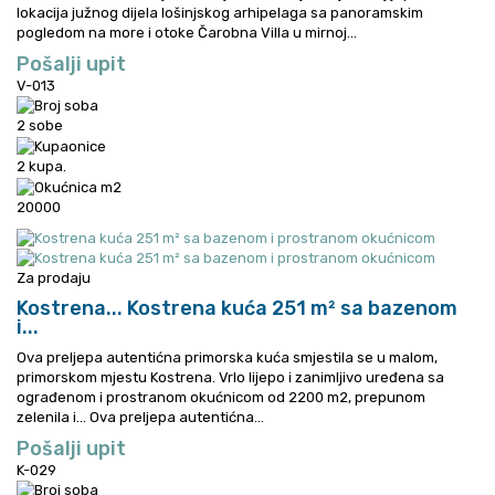
lokacija južnog dijela lošinjskog arhipelaga sa panoramskim
pogledom na more i otoke
Čarobna Villa u mirnoj...
Pošalji upit
V-013
2 sobe
2 kupa.
20000
Za prodaju
Kostrena...
Kostrena kuća 251 m² sa bazenom
i...
Ova preljepa autentićna primorska kuća smjestila se u malom,
primorskom mjestu Kostrena. Vrlo lijepo i zanimljivo uređena sa
ograđenom i prostranom okućnicom od 2200 m2, prepunom
zelenila i...
Ova preljepa autentićna...
Pošalji upit
K-029