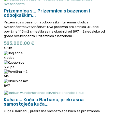
Prizemnica s...
Prizemnica s bazenom i
odbojkaškim...
Prizemnica s bazenom i odbojkaškim terenom, okolica
SvetvinčentaSvetvinčenat. Ova predivna prizemnica ukupne
površine 145 m2 smjestila se na okućnici od 897 m2 nedaleko od
grada Svetvinčenta.
Prizemnica s bazenom i...
525,000.00 €
1-018
4 sobe
3 kupa.
145
897
Kuća u...
Kuća u Barbanu, prekrasna
samostojeća kuća...
Kuća u Barbanu, prekrasna samostojeća kuća sa prostranom