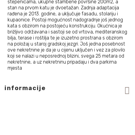
stepenicama, ukupne stambene površine 200m2, a
stan na prvom katu je dvoetažan. Zadnja adaptacija
rađena je 2013. godine, a uključuje fasadu, stolariju i
kupaonice. Postoji mogućnost nadogradnje još jednog
kata s obzirom na postojeću konstrukciju. Okućnica je
brižljivo održavana i sastoji se od vrtova, mediteranskog
bilja, terase i roštilja te je izuzetno prostrana s obzirom
na položaj u staroj gradskoj jezgri. Još jedna posebnost
ove nekretnine je da je u cijenu uključen i vez za plovilo
koji se nalazi u neposrednoj blizini, svega 25 metara od
nekretnine, a uz nekretninu pripadaju i dva parkirna
mjesta
informacije