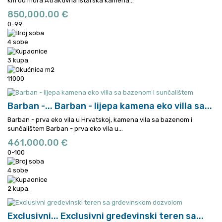
km od mora
Atraktivna istarska kamena...
850,000.00 €
0-99
4 sobe
3 kupa.
11000
Barban -...
Barban - lijepa kamena eko villa sa...
Barban - prva eko vila u Hrvatskoj, kamena vila sa bazenom i
sunčalištem
Barban - prva eko vila u...
461,000.00 €
0-100
4 sobe
2 kupa.
Exclusivni...
Exclusivni gređevinski teren sa...