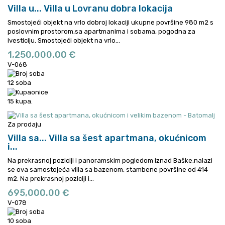
Villa u...
Villa u Lovranu dobra lokacija
Smostojeći objekt na vrlo dobroj lokaciji ukupne površine 980 m2 s
poslovnim prostorom,sa apartmanima i sobama, pogodna za
ivesticiju.
Smostojeći objekt na vrlo...
1,250,000.00 €
V-068
12 soba
15 kupa.
Za prodaju
Villa sa...
Villa sa šest apartmana, okućnicom
i...
Na prekrasnoj poziciji i panoramskim pogledom iznad Baške,nalazi
se ova samostojeća villa sa bazenom, stambene površine od 414
m2.
Na prekrasnoj poziciji i...
695,000.00 €
V-078
10 soba