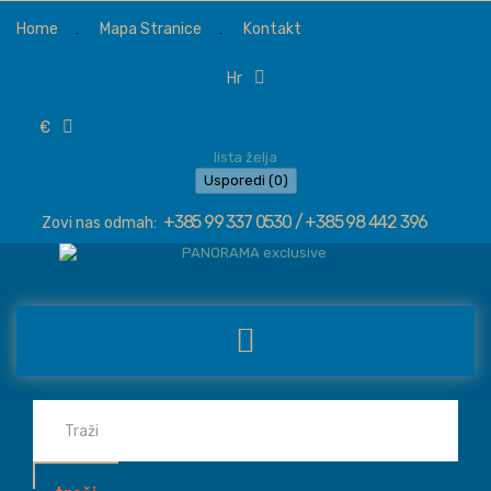
Home
Mapa Stranice
Kontakt
hr
€
lista želja
Usporedi (
0
)
+385 99 337 0530 / +385 98 442 396
Zovi nas odmah: