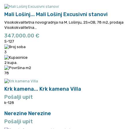
Mali Lošinj...
Mali Lošinj Excusivni stanovi
Visokokvalitetna novogradnja na M. Lošinju, 2S+DB, 78 m2, prodaja
Visokokvalitetna...
347,000.00 €
S-127
3
2 kupa.
78
Krk kamena...
Krk kamena Villa
Pošalji upit
k-128
Nerezine
Nerezine
Pošalji upit