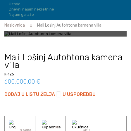
Ostalo
Dnevni najam nekretnine
Najam garaže
Naslovnica
Mali Lošinj Autohtona kamena villa
Mali Lošinj Autohtona kamena
villa
k-126
600,000.00 €
DODAJ U LISTU ŽELJA
U USPOREDBU
200
8 Soba
380