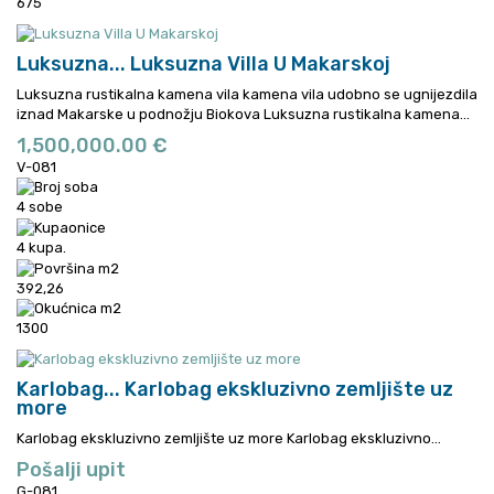
675
Luksuzna...
Luksuzna Villa U Makarskoj
Luksuzna rustikalna kamena vila kamena vila udobno se ugnijezdila
iznad Makarske u podnožju Biokova
Luksuzna rustikalna kamena...
1,500,000.00 €
V-081
4 sobe
4 kupa.
392,26
1300
Karlobag...
Karlobag ekskluzivno zemljište uz
more
Karlobag ekskluzivno zemljište uz more
Karlobag ekskluzivno...
Pošalji upit
G-081