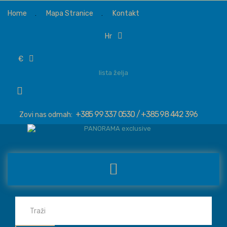
Home
Mapa Stranice
Kontakt
hr
€
lista želja
+385 99 337 0530 / +385 98 442 396
Zovi nas odmah: